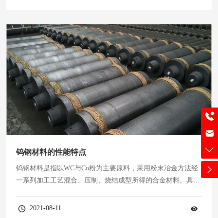
硬质合金板材具有硬度高、耐磨、强度和韧性好、耐热、耐腐
蚀等一系列优良性能，特别是其高硬度和耐磨性，即使在50
0℃的温度下也基本保持不变，仍 1000℃硬度高。硬质合金板
材广
0317-2678888
钨钢材料的性能特点
535033044@qq.com
钨钢材料是指以WC与Co粉为主要原料，采用粉末冶金方法经
一系列加工工艺混合、压制、烧结成型所得的合金材料。具有
硬度、高强度、耐腐蚀、不锈等特性。
2021-08-11